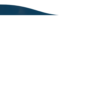
„Jede Welle bringt dich
und deine Familie weiter
lass uns gemeinsam deine
Familie stärken."
Zusammenarbeit
JUGENDAMT & FACHKRÄFTE
Erfahre mehr
ÜBER MICH